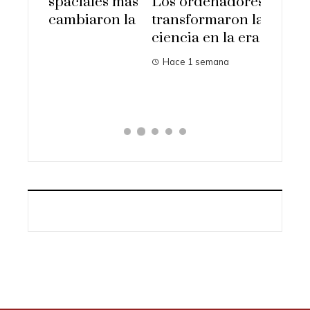
es más
Los ordenadores que
on la
transformaron la economía y la
La aus
ciencia en la era digital
Gramm
Hace 1 semana
seguid
Hace 1