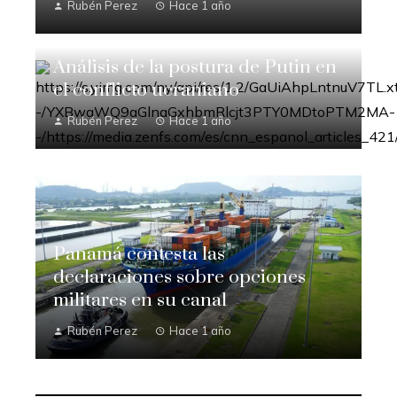
Rubén Perez
Hace 1 año
Análisis de la postura de Putin en
el conflicto ucraniano
Rubén Perez
Hace 1 año
Panamá contesta las
declaraciones sobre opciones
militares en su canal
Rubén Perez
Hace 1 año