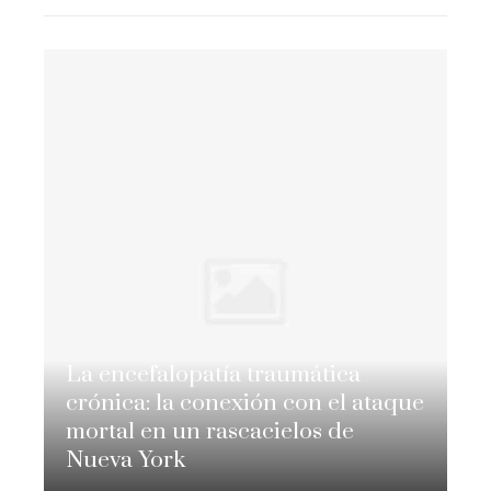
La encefalopatía traumática
crónica: la conexión con el ataque
mortal en un rascacielos de
Nueva York