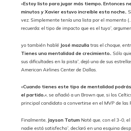
«
Estoy listo para jugar más tiempo. Entonces n
minutos y Xavier estuvo increíble esta noche.
. 
vez. Simplemente tenía una lista por el momento (…)
recuerda: el tipo de impacto que es el tuyo”, argume
yo también hablé
José
mazulla
tras el choque, ent
Tienes una mentalidad de crecimiento.
. Sólo qui
sus dificultades en la pista”, dejó una de sus estrell
American Airlines Center de Dallas.
«
Cuando tienes este tipo de mentalidad podrás 
el partido.
«, se añadió a un Brown que, si los Celti
principal candidato a convertirse en el MVP de las 
Finalmente,
Jayson Tatum
Noté que, con el 3-0, el
nadie está satisfecho”, declaró en una esquina desp