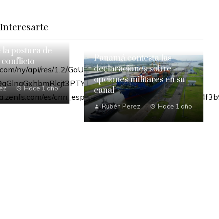
Interesarte
e la postura de
Panamá contesta las
 conflicto
declaraciones sobre
opciones militares en su
ez
Hace 1 año
canal
Rubén Perez
Hace 1 año