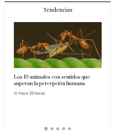
Tendencias
es en
Los 10 animales con sentidos que
Las 15 misio
superan la percepción humana
importantes 
Hace 20 horas
Hace 3 días