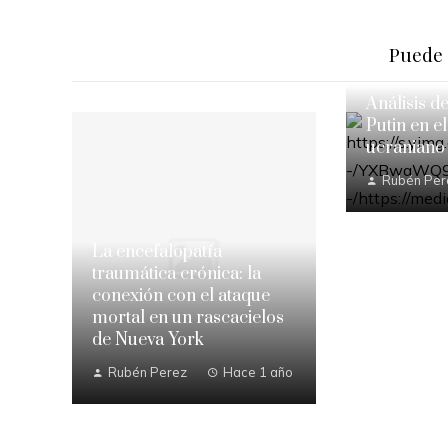
Puede 
Análisis d
Putin en el
ucraniano
Rubén Per
La encefalopatía
traumática crónica: la
conexión con el ataque
mortal en un rascacielos
de Nueva York
Rubén Perez
Hace 1 año