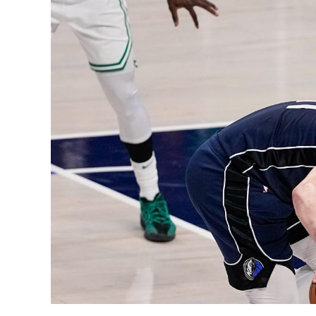
Los ordenadores que transformaron
la economía y la ciencia en la era
La ausencia 
digital
2027 sorprend
Hace 1 semana
expertos del 
Hace 1 seman