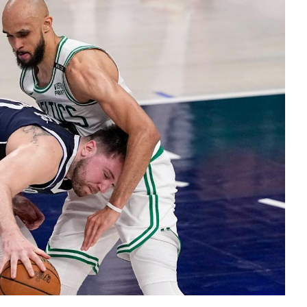
El impacto de los macronutrient
la salud y el rendimiento físico
Hace 2 semanas
de BTS en los Grammy
e a seguidores y
k-pop
a