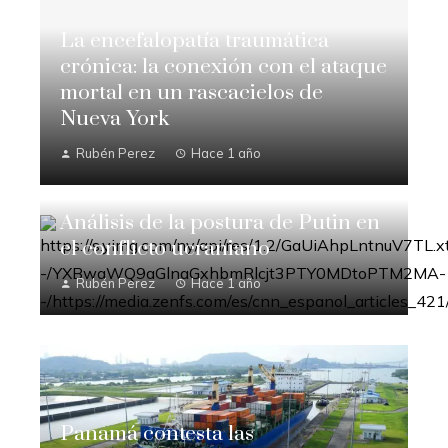
La encefalopatía traumática
crónica: la conexión con el ataque
mortal en un rascacielos de
Nueva York
Rubén Perez
Hace 1 año
Análisis de la postura de Putin en
el conflicto ucraniano
Rubén Perez
Hace 1 año
Panamá contesta las