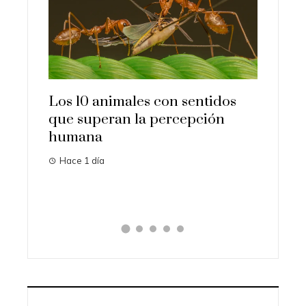
 10 animales con sentidos
Las 15 misiones e
 superan la percepción
importantes que 
mana
historia
e 1 día
Hace 3 días