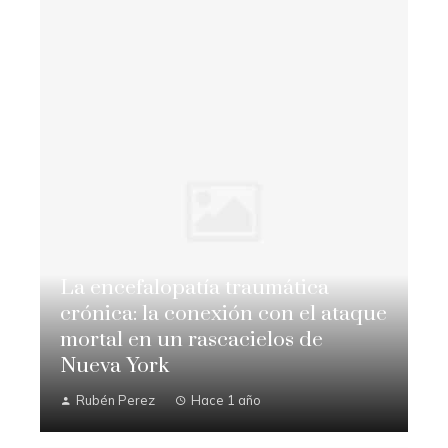
La encefalopatía traumática
crónica: la conexión con el ataque
mortal en un rascacielos de
Nueva York
Rubén Perez
Hace 1 año