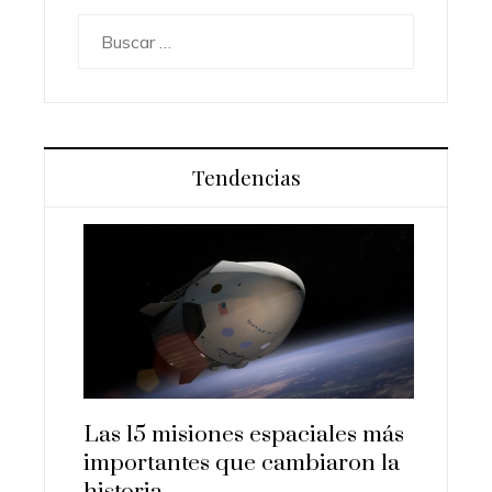
Buscar:
Tendencias
idos
Las 15 misiones espaciales más
Los or
ón
importantes que cambiaron la
transf