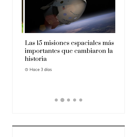
idos
Las 15 misiones espaciales más
Las ec
ón
importantes que cambiaron la
en la h
historia
tecnol
Hace 3 días
Hace 5 