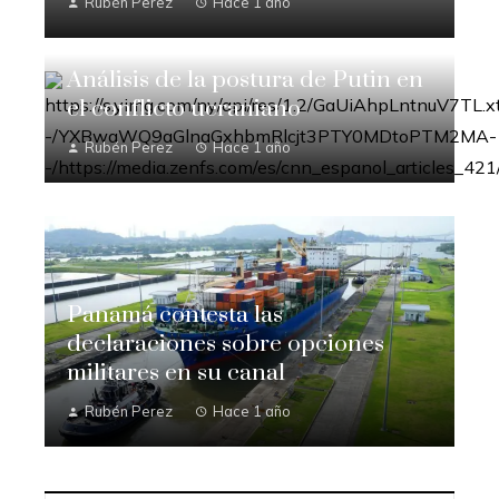
Rubén Perez
Hace 1 año
Análisis de la postura de Putin en
el conflicto ucraniano
Rubén Perez
Hace 1 año
Panamá contesta las
declaraciones sobre opciones
militares en su canal
Rubén Perez
Hace 1 año