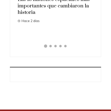
importantes que cambiaron la
transf
dable y
historia
ciencia
brio
Hace 2 días
Hace 1