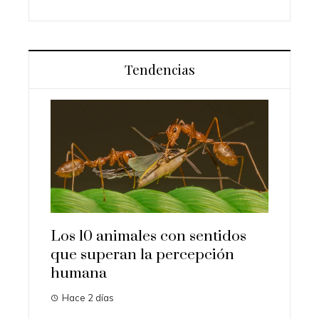
Tendencias
Los 10 animales con sentidos
Las 15
que superan la percepción
import
humana
histori
Hace 2 días
Hace 4 
iota