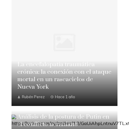
La encefalopatía traumática
crónica: la conexión con el ataque
mortal en un rascacielos de
Nueva York
Rubén Perez
Hace 1 año
Análisis de la postura de Putin en
el conflicto ucraniano