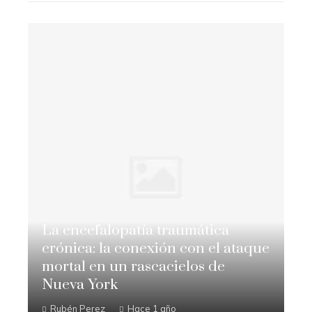
La encefalopatía traumática
crónica: la conexión con el ataque
mortal en un rascacielos de
Nueva York
Rubén Perez
Hace 1 año