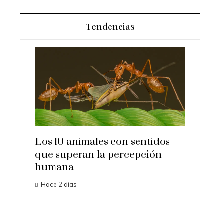
Tendencias
Los 10 animales con sentidos
Las 15
que superan la percepción
import
os
humana
histori
 a
Hace 2 días
Hace 3 d
l k-pop