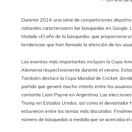
Durante 2024, una serie de competiciones deportiv
naturales caracterizaron las búsquedas en Google.
titulado «El año de la búsqueda», que proporciona u
tendencias que han llamado la atención de los usua
El impacto de
la salud y el 
Los eventos más importantes incluyen la Copa Amér
Hace 2 semana
Alemania respectivamente durante el verano. Estas 
También destacó la Copa Mundial de Cricket, donde
partido que generó mucho interés entre los usuario
La ausencia de BTS en los Grammy
cantante Liam Payne en Argentina. Las elecciones 
2027 sorprende a seguidores y
expertos del k-pop
Trump en Estados Unidos, así como el devastador h
estuvieron entre los temas más discutidos. Finalme
Hace 1 semana
número de búsquedas a medida que se acercaba el 