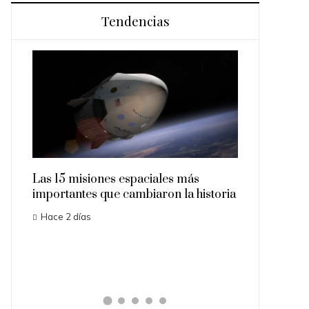
Tendencias
Las 15 misiones espaciales más
Los ordenad
importantes que cambiaron la historia
la economía 
digital
Hace 2 días
Hace 1 sema