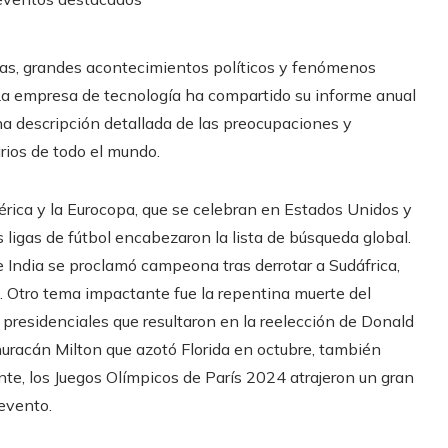
as, grandes acontecimientos políticos y fenómenos
 La empresa de tecnología ha compartido su informe anual
na descripción detallada de las preocupaciones y
rios de todo el mundo.
 los macronutrientes en
rendimiento físico
ica y la Eurocopa, que se celebran en Estados Unidos y
s
ligas de fútbol encabezaron la lista de búsqueda global.
 India se proclamó campeona tras derrotar a Sudáfrica,
s. Otro tema impactante fue la repentina muerte del
Qué significa comer saludable y
presidenciales que resultaron en la reelección de Donald
cómo mantener un equilibrio
nutricional
uracán Milton que azotó Florida en octubre, también
nte, los Juegos Olímpicos de París 2024 atrajeron un gran
Hace 2 semanas
evento.