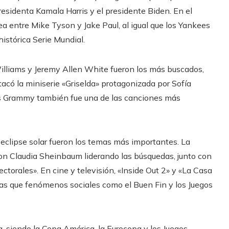
esidenta Kamala Harris y el presidente Biden. En el
a entre Mike Tyson y Jake Paul, al igual que los Yankees
istórica Serie Mundial.
 Williams y Jeremy Allen White fueron los más buscados,
acó la miniserie «Griselda» protagonizada por Sofía
ios Grammy también fue una de las canciones más
 eclipse solar fueron los temas más importantes. La
, con Claudia Sheinbaum liderando las búsquedas, junto con
ectorales». En cine y televisión, «Inside Out 2» y «La Casa
as que fenómenos sociales como el Buen Fin y los Juegos
 siendo la Copa América, la Eurocopa y los Juegos