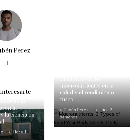
ubén Perez
El impacto de los
macronutrientes en la
Interesarte
salud y el rendimiento
físico
adores que
aron la
Rubén Perez
Hace 2
 la ciencia en
semanas
al
ez
Hace 1