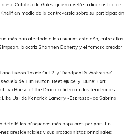
rincesa Catalina de Gales, quien reveló su diagnóstico de
Khelif en medio de la controversia sobre su participación
ue más han afectado a los usuarios este año, entre ellas
 Simpson, la actriz Shannen Doherty y el famoso creador
l año fueron ‘Inside Out 2’ y ‘Deadpool & Wolverine’,
 secuela de Tim Burton ‘Beetlejuice’ y ‘Dune: Part
out» y «House of the Dragon» lideraron las tendencias.
t Like Us» de Kendrick Lamar y «Espresso» de Sabrina
 detalló las búsquedas más populares por país. En
ones presidenciales y sus protagonistas principales: