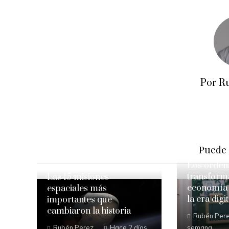
Por R
Puede 
Los orden
transform
Las 15 misiones
economía y
espaciales más
la era digit
importantes que
cambiaron la historia
Rubén Per
Rubén Perez
Hace 2 días
semana