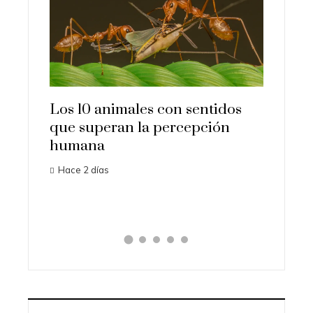
Los 10 animales con sentidos
Las 15
que superan la percepción
import
os
humana
histori
 a
Hace 2 días
Hace 4 d
l k-pop