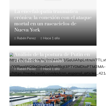
La encefalopatía traumática
crónica: la conexión con el ataque
mortal en un rascacielos de
Nueva York
Rubén Perez
Hace 1 año
Análisis de la postura de Putin en
el conflicto ucraniano
Rubén Perez
Hace 1 año
Panamá contesta las