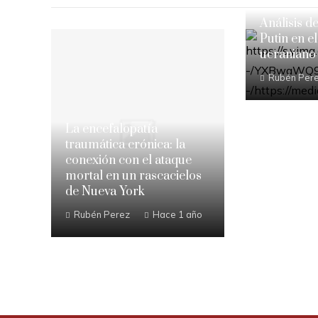
Análisis d
Putin en el
ucraniano
Rubén Per
La encefalopatía
traumática crónica: la
conexión con el ataque
mortal en un rascacielos
de Nueva York
Rubén Perez
Hace 1 año