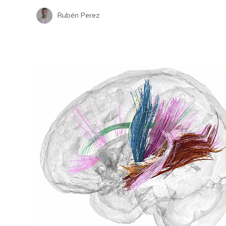
Rubén Perez
Los ordenadores que transformaron
la economía y la ciencia en la era
La ausencia 
digital
2027 sorprend
Hace 1 semana
expertos del 
Hace 1 semana