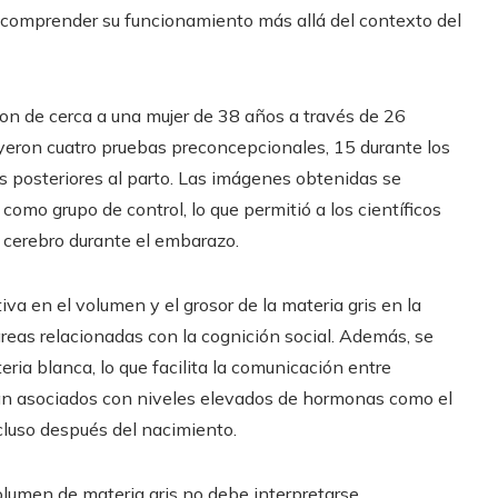
a comprender su funcionamiento más allá del contexto del
eron de cerca a una mujer de 38 años a través de 26
yeron cuatro pruebas preconcepcionales, 15 durante los
s posteriores al parto. Las imágenes obtenidas se
omo grupo de control, lo que permitió a los científicos
l cerebro durante el embarazo.
va en el volumen y el grosor de la materia gris en la
as relacionadas con la cognición social. Además, se
ria blanca, lo que facilita la comunicación entre
tán asociados con niveles elevados de hormonas como el
cluso después del nacimiento.
olumen de materia gris no debe interpretarse