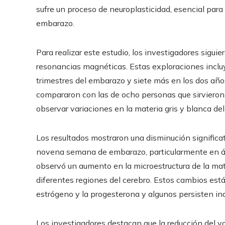
sufre un proceso de neuroplasticidad, esencial par
embarazo.
Para realizar este estudio, los investigadores sigui
resonancias magnéticas. Estas exploraciones inclu
trimestres del embarazo y siete más en los dos año
compararon con las de ocho personas que sirvieron c
observar variaciones en la materia gris y blanca de
Los resultados mostraron una disminución significati
novena semana de embarazo, particularmente en áre
observó un aumento en la microestructura de la mate
diferentes regiones del cerebro. Estos cambios es
estrógeno y la progesterona y algunos persisten in
Los investigadores destacan que la reducción del v