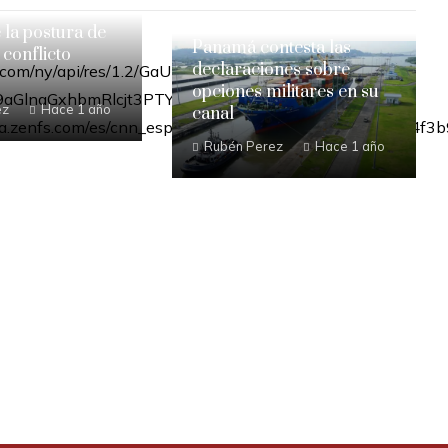
e la postura de
Panamá contesta las
 conflicto
declaraciones sobre
opciones militares en su
ez
Hace 1 año
canal
Rubén Perez
Hace 1 año