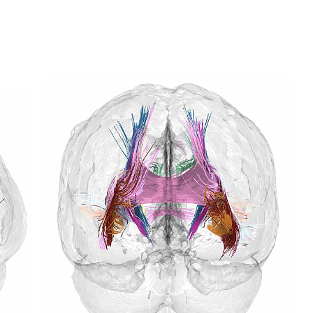
El impacto de los macronutrient
la salud y el rendimiento físico
Hace 2 semanas
de BTS en los Grammy
e a seguidores y
k-pop