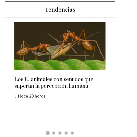
Tendencias
es en
Los 10 animales con sentidos que
Las 15 misio
superan la percepción humana
importantes 
Hace 20 horas
Hace 3 días