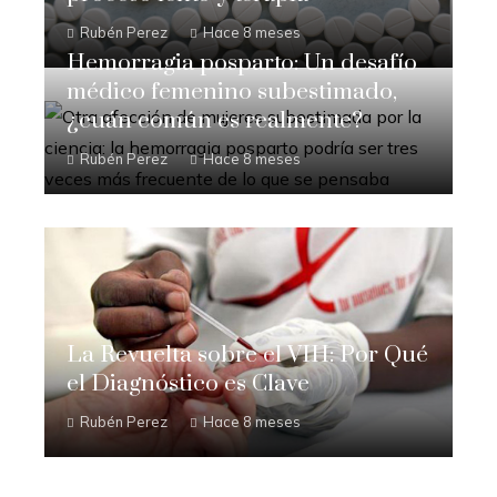
Rubén Perez
Hace 8 meses
Hemorragia posparto: Un desafío
médico femenino subestimado,
¿cuán común es realmente?
Rubén Perez
Hace 8 meses
La Revuelta sobre el VIH: Por Qué
el Diagnóstico es Clave
Rubén Perez
Hace 8 meses