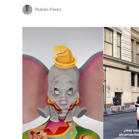
Rubén Perez
 la
Los ordenadores que transformaron
a
la economía y la ciencia en la era
La ausencia 
digital
2027 sorprend
Hace 1 semana
expertos del 
Hace 1 semana