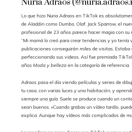
Nuria Adraos (@nuria.adraos
Lo que hizo Nuria Adraos en TikTok es absolutament
de Aladdin como Dumbo, Olaf, Jack Sparrow, el nuev
profesional de 23 años parece hacer magia con su 
“Mi mamá lo creó para crear tendencias y yo tenía v
publicaciones conseguirán miles de visitas. Estaba 
perfeccionando sus videos. Así fue premiada TikTok
años
Moda y belleza
en la categoría de referencia.
Adraos pasa el día viendo películas y series de dib
tu casa, con varias luces y una habitación, y apren
siempre una guía. Suele se produce cuando un cont
sean buenos. «Cuando grabas un vídeo tardío, puede
explica. Aunque hay vídeos más complicados de muc