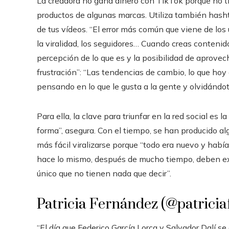
La creadora no gana dinero con TikTok porque no t
productos de algunas marcas. Utiliza también hashta
de tus vídeos. “El error más común que viene de los 
la viralidad, los seguidores… Cuando creas contenid
percepción de lo que es y la posibilidad de aprovech
frustración”: “Las tendencias de cambio, lo que hoy 
pensando en lo que le gusta a la gente y olvidándote
Para ella, la clave para triunfar en la red social es 
forma”, asegura. Con el tiempo, se han producido a
más fácil viralizarse porque “todo era nuevo y ha
hace lo mismo, después de mucho tiempo, deben ex
único que no tienen nada que decir”.
Patricia Fernández (@patricia
“El día que Federico García Lorca y Salvador Dalí se