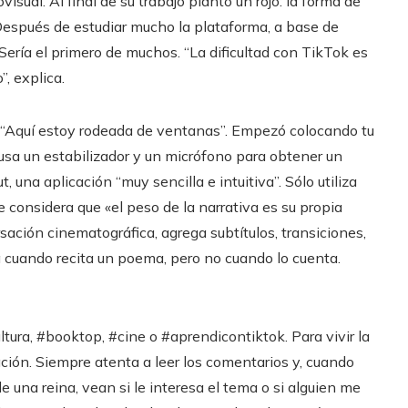
ual. Al final de su trabajo plantó un rojo: la forma de
 Después de estudiar mucho la plataforma, a base de
Sería el primero de muchos. “La dificultad con TikTok es
”, explica.
: “Aquí estoy rodeada de ventanas”. Empezó colocando tu
 usa un estabilizador y un micrófono para obtener un
 una aplicación “muy sencilla e intuitiva”. Sólo utiliza
considera que «el peso de la narrativa es su propia
sación cinematográfica, agrega subtítulos, transiciones,
a cuando recita un poema, pero no cuando lo cuenta.
tura, #booktop, #cine o #aprendicontiktok. Para vivir la
ción. Siempre atenta a leer los comentarios y, cuando
 una reina, vean si le interesa el tema o si alguien me