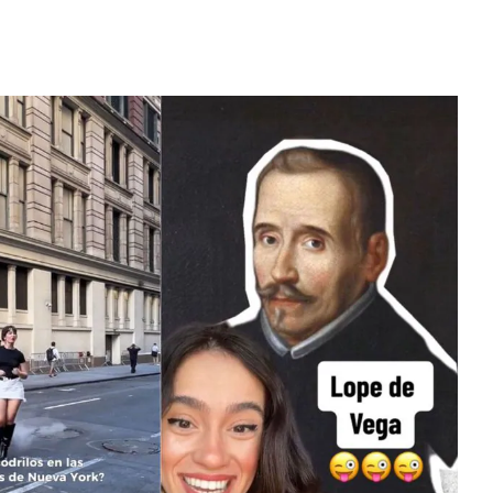
Los 10 animales con sentidos qu
superan la percepción humana
de BTS en los Grammy
Hace 2 días
e a seguidores y
k-pop