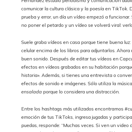
Fernández estudió periodismo y comunicación audiovis
comunicar la cultura clásica y la poesía en TikTok.
prueba y error, un día un vídeo empezó a funcionar. 
no poner el petardo y un vídeo se volverá viral: verlo
Suele graba vídeos en casa porque tiene buena luz
celular encima de los libros para adjuntarlos. Ahora
buen sonido. Después de editar tus vídeos en Capcut,
efectos en vídeos grabados en su habitación porque 
historia». Además, si tienes una entrevista o conver
efectos de sonido e imágenes. Sólo utiliza la músic
ensalada
porque lo considera una distracción.
Entre los hashtags más utilizados encontramos #cul
emoción de tus TikToks, ingresa jugadas y participa
puedas, responde: “Muchas veces. Si ven un video de