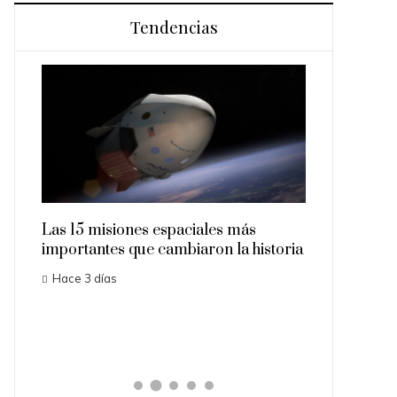
Tendencias
e
Las 15 misiones espaciales más
Las ecuacion
importantes que cambiaron la historia
historia de l
actual
Hace 3 días
Hace 5 días