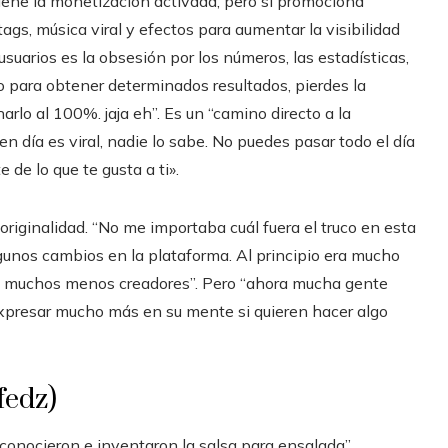
iene la monetización activada, pero sí promociona
gs, música viral y efectos para aumentar la visibilidad
usuarios es la obsesión por los números, las estadísticas,
o para obtener determinados resultados, pierdes la
arlo al 100%. jaja eh”. Es un “camino directo a la
en día es viral, nadie lo sabe. No puedes pasar todo el día
 de lo que te gusta a ti».
la originalidad. “No me importaba cuál fuera el truco en esta
lgunos cambios en la plataforma. Al principio era mucho
bía muchos menos creadores”. Pero “ahora mucha gente
presar mucho más en su mente si quieren hacer algo
fedz)
 conocieron e inventaron la salsa para ensalada”.