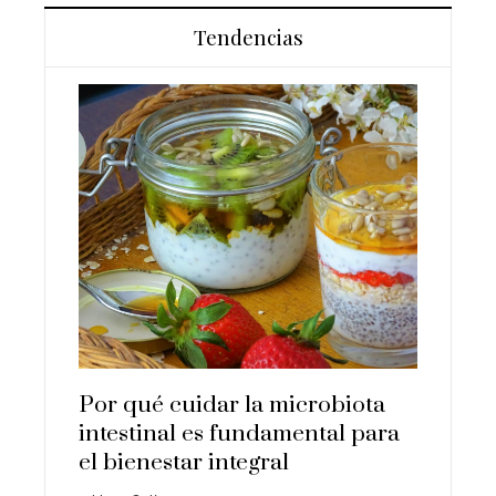
Tendencias
tes
Los 10 ani
la
que super
humana
Hace 3 días
Por qué cuidar la microbiota
intestinal es fundamental para
el bienestar integral