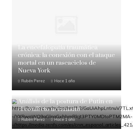
La encefalopatía traumática
crónica: la conexión con el ataque
mortal en un rascacielos de
Nueva York
Rubén Perez
Hace 1 año
Análisis de la postura de Putin en
el conflicto ucraniano
Rubén Perez
Hace 1 año