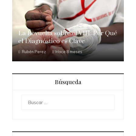
La Revuelta sobre el VIH: Por Qué
el Diagnóstico es Clave
Rubén Perez
Hace 8 meses
Búsqueda
Buscar: