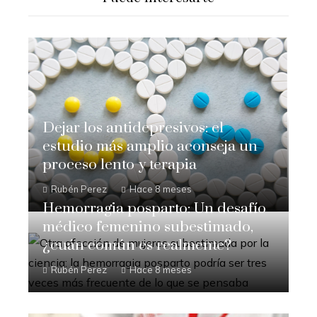
Dejar los antidepresivos: el
estudio más amplio aconseja un
proceso lento y terapia
Rubén Perez
Hace 8 meses
Hemorragia posparto: Un desafío
médico femenino subestimado,
¿cuán común es realmente?
Rubén Perez
Hace 8 meses