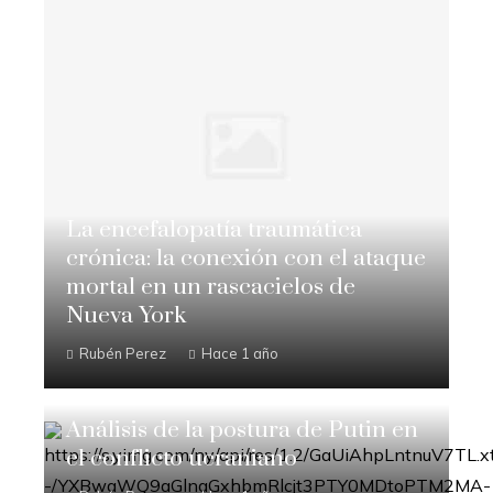
La encefalopatía traumática
crónica: la conexión con el ataque
mortal en un rascacielos de
Nueva York
Rubén Perez
Hace 1 año
Análisis de la postura de Putin en
el conflicto ucraniano