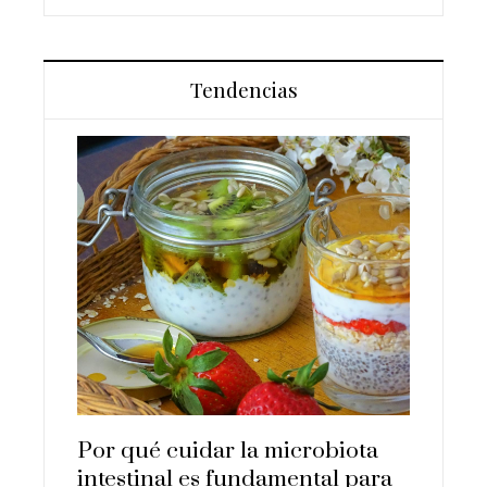
Tendencias
uyentes
Los 10
a y la
que su
human
Hace 3 d
Por qué cuidar la microbiota
intestinal es fundamental para