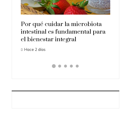
a y la
que su
human
Hace 3 d
Por qué cuidar la microbiota
intestinal es fundamental para
el bienestar integral
Hace 2 días