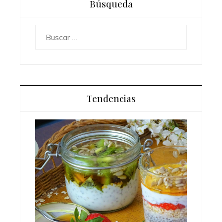
Búsqueda
Buscar:
Tendencias
uyentes
Los 10