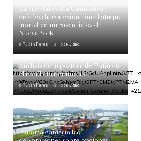
La encefalopatía traumática
crónica: la conexión con el ataque
mortal en un rascacielos de
Nueva York
Rubén Perez
Hace 1 año
Análisis de la postura de Putin en
el conflicto ucraniano
Rubén Perez
Hace 1 año
Panamá contesta las
declaraciones sobre opciones