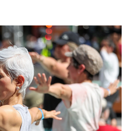
acto de los macronutrientes en
ud y el rendimiento físico
2 semanas
Los 10 animales con sent
superan la percepción 
Hace 1 día