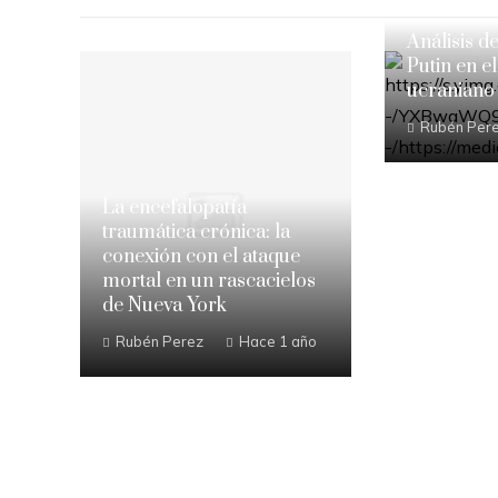
Análisis d
Putin en el
ucraniano
Rubén Per
La encefalopatía
traumática crónica: la
conexión con el ataque
mortal en un rascacielos
de Nueva York
Rubén Perez
Hace 1 año