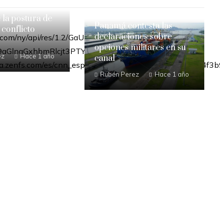
e la postura de
Panamá contesta las
 conflicto
declaraciones sobre
opciones militares en su
ez
Hace 1 año
canal
Rubén Perez
Hace 1 año