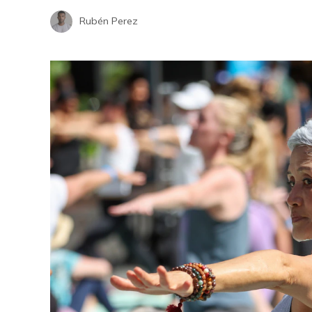
Rubén Perez
El imp
la sal
Hace 
nsformaron
 la era
La ausencia de BTS en los Grammy
2027 sorprende a seguidores y
expertos del k-pop
Hace 1 semana