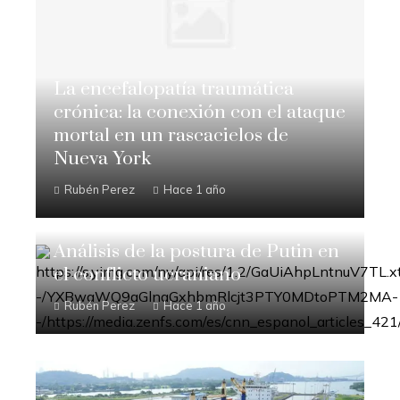
La encefalopatía traumática
crónica: la conexión con el ataque
mortal en un rascacielos de
Nueva York
Rubén Perez
Hace 1 año
Análisis de la postura de Putin en
el conflicto ucraniano
Rubén Perez
Hace 1 año