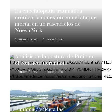
La encefalopatía traumática
crónica: la conexión con el ataque
mortal en un rascacielos de
Nueva York
Rubén Perez
Hace 1 año
Análisis de la postura de Putin en
el conflicto ucraniano
Rubén Perez
Hace 1 año
Panamá contesta las