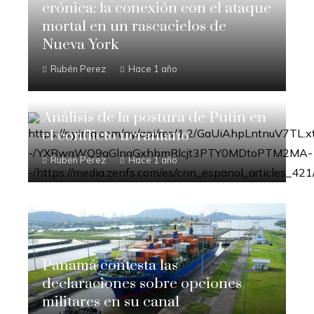
crónica: la conexión con el ataque
mortal en un rascacielos de
Nueva York
Rubén Perez
Hace 1 año
Análisis de la postura de Putin en
el conflicto ucraniano
Rubén Perez
Hace 1 año
Panamá contesta las
declaraciones sobre opciones
militares en su canal