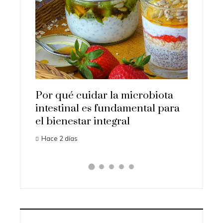
uyentes
Los 10
a y la
que su
human
Hace 3 d
Por qué cuidar la microbiota
intestinal es fundamental para
el bienestar integral
Hace 2 días