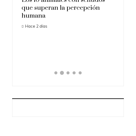
que superan la percepción
import
humana
histori
Hace 2 días
Hace 4 d
iota
l para