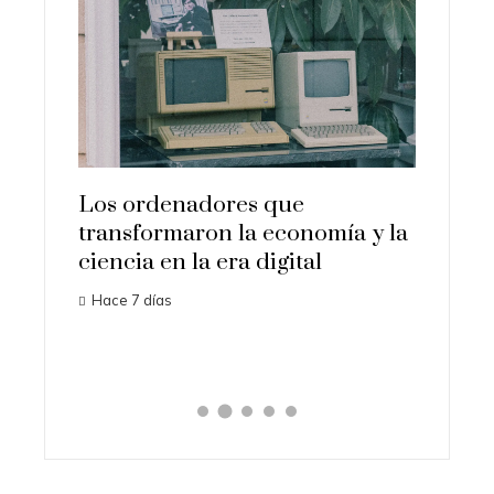
es más
Los ordenadores que
on la
transformaron la economía y la
La aus
ciencia en la era digital
Gramm
Hace 7 días
seguid
Hace 1 