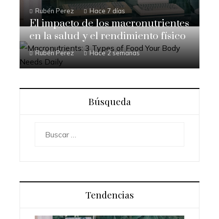
Rubén Perez
Hace 7 días
El impacto de los macronutrientes
en la salud y el rendimiento físico
Rubén Perez
Hace 2 semanas
Búsqueda
Buscar:
Tendencias