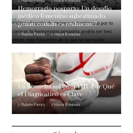
Rubén Perez
Hace 8 meses
Hemorragia posparto: Un desafío
médico femenino subestimado,
¿cuán común es realmente?
Rubén Perez
Hace 8 meses
La Revuelta sobre el VIH: Por Qué
el Diagnóstico es Clave
Rubén Perez
Hace 8 meses