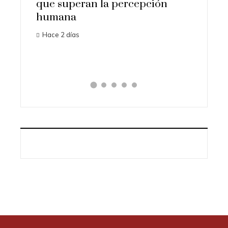
pción
importantes que cambiaron la
en 
historia
tec
Hace 3 días
Hac