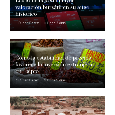
Las 10 firmas con mayor
valoración bursátil en su auge
histórico
Rubén Perez
Hace 3 días
Cómo la estabilidad de precios
favorece la inversión extranjera
en Egipto
Rubén Perez
Hace 5 días