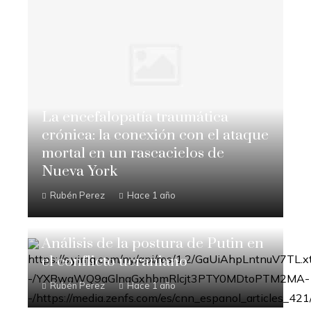
La encefalopatía traumática
crónica: la conexión con el ataque
mortal en un rascacielos de
Nueva York
Rubén Perez
Hace 1 año
Análisis de la postura de Putin en
el conflicto ucraniano
Rubén Perez
Hace 1 año