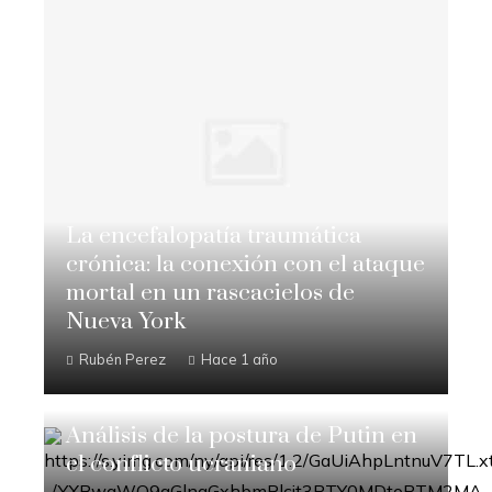
La encefalopatía traumática
crónica: la conexión con el ataque
mortal en un rascacielos de
Nueva York
Rubén Perez
Hace 1 año
Análisis de la postura de Putin en
el conflicto ucraniano