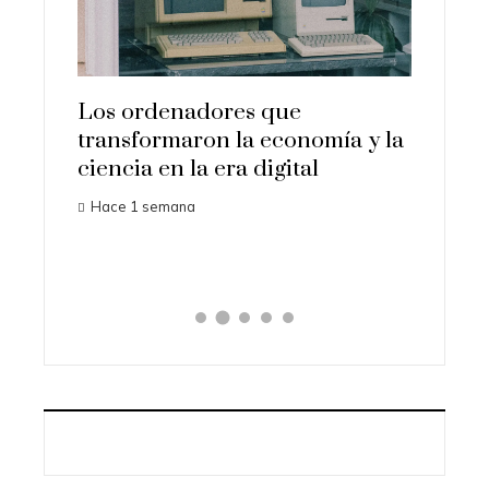
es más
Los ordenadores que
on la
transformaron la economía y la
La aus
ciencia en la era digital
Gramm
Hace 1 semana
seguid
Hace 1 