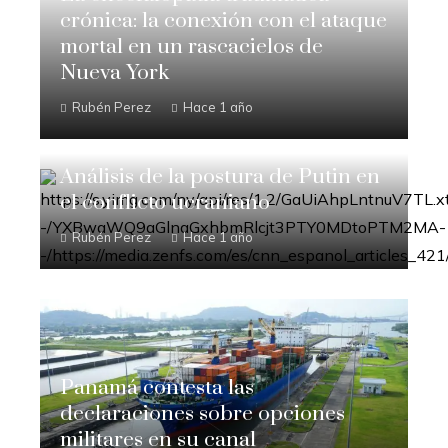
crónica: la conexión con el ataque
mortal en un rascacielos de
Nueva York
Rubén Perez
Hace 1 año
Análisis de la postura de Putin en
el conflicto ucraniano
Rubén Perez
Hace 1 año
Panamá contesta las
declaraciones sobre opciones
militares en su canal