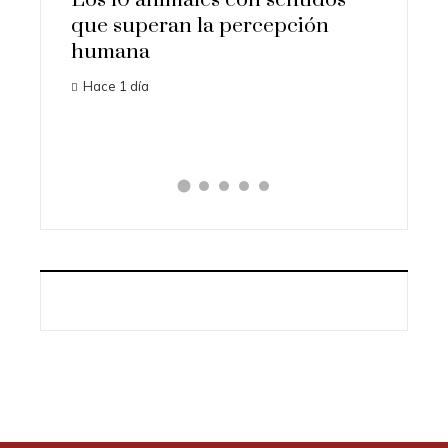
ales con sentidos
Las 15 misiones espaciale
n la percepción
importantes que cambiar
historia
Hace 3 días