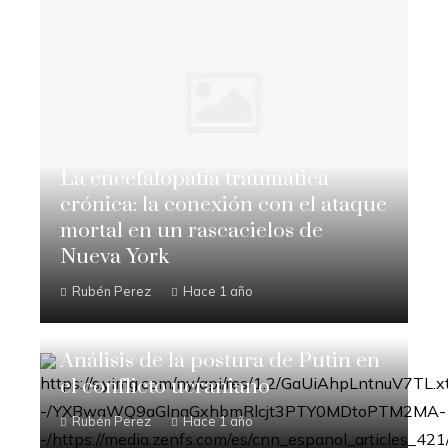
La encefalopatía traumática
crónica: la conexión con el ataque
mortal en un rascacielos de
Nueva York
Rubén Perez
Hace 1 año
Análisis de la postura de Putin en
el conflicto ucraniano
Rubén Perez
Hace 1 año