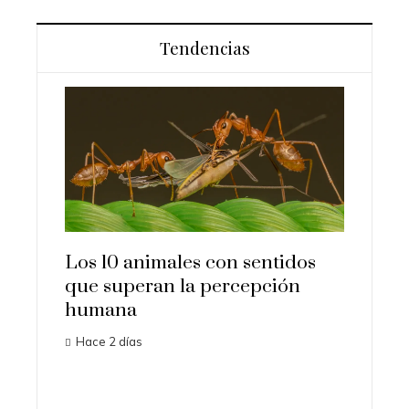
Tendencias
Los 10 animales con sentidos
Las 15
que superan la percepción
import
humana
histori
Hace 2 días
Hace 4 d
iota
l para