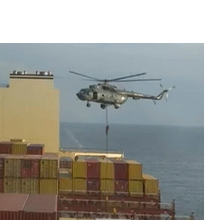
Las 15 misiones espaciales más
importantes que cambiaron la his
 comer saludable y
Hace 2 días
 un equilibrio
s