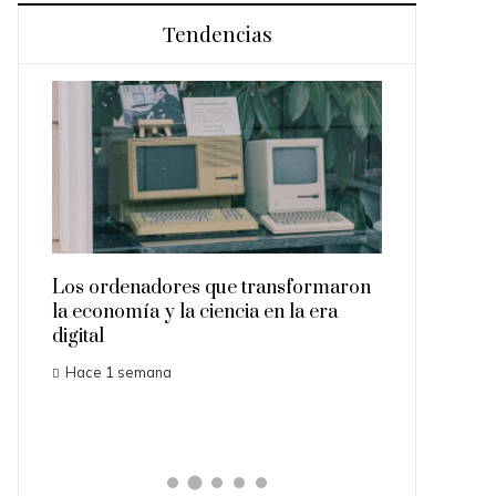
Tendencias
Los ordenadores que transformaron
toria
la economía y la ciencia en la era
La ausencia
digital
2027 sorpre
Hace 1 semana
expertos del
Hace 1 sema