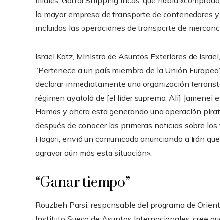
filiales, Gortal Shipping Incas, que había «compr
la mayor empresa de transporte de contenedores y s
incluidas las operaciones de transporte de mercanc
Israel Katz, Ministro de Asuntos Exteriores de Israe
“Pertenece a un país miembro de la Unión Europea”, 
declarar inmediatamente una organización terrorista 
régimen ayatolá de [el líder supremo, Ali] Jamenei 
Hamás y ahora está generando una operación pirata 
después de conocer las primeras noticias sobre los tr
Hagari, envió un comunicado anunciando a Irán que
agravar aún más esta situación».
“Ganar tiempo”
Rouzbeh Parsi, responsable del programa de Oriente
Instituto Sueco de Asuntos Internacionales, cree que