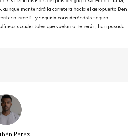
n. Y KLM, la división del país del grupo Air France-KLM,
vo, aunque mantendrá la carretera hacia el aeropuerto Ben
ritorio israelí. . y seguirlo considerándolo seguro.
aerolíneas occidentales que vuelan a Teherán, han pasado
ubén Perez