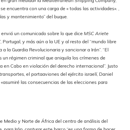
ado en gran medida» la Mediterranean Shipping Company,
e encuentra con una carga de « todas las actividades». ,
ías y mantenimiento” del buque.
l, envió un comunicado sobre lo que dice
MSC Ariete
Portugal, y más aún a la UE y al resto del “mundo libre
a la Guardia Revolucionaria y sancionar a Irán”. “El
es un régimen criminal que aniquila los crímenes de
en Cabo en violación del derecho internacional”. Justo
ansportes, el portaaviones del ejército israelí, Daniel
 «asumiré las consecuencias de las elecciones para
 Medio y Norte de África del centro de análisis del
, para Irán, capturar este barco “es una forma de hacer