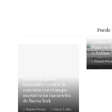
Puede 
Análisis d
Putin en el
ucraniano
Rubén Per
La encefalopatía
traumática crónica: la
conexión con el ataque
mortal en un rascacielos
de Nueva York
Rubén Perez
Hace 1 año