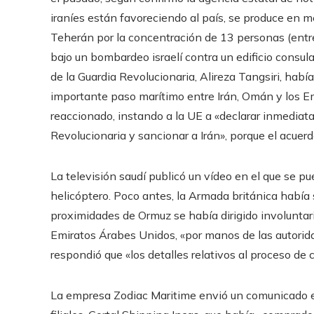
iraníes están favoreciendo al país, se produce en 
Teherán por la concentración de 13 personas (entre
bajo un bombardeo israelí contra un edificio consula
de la Guardia Revolucionaria, Alireza Tangsiri, habí
importante paso marítimo entre Irán, Omán y los Em
reaccionado, instando a la UE a «declarar inmediatam
Revolucionaria y sancionar a Irán», porque el acue
La televisión saudí publicó un vídeo en el que se p
helicóptero. Poco antes, la Armada británica había
proximidades de Ormuz se había dirigido involuntaria
Emiratos Árabes Unidos, «por manos de las autorida
respondió que «los detalles relativos al proceso d
La empresa Zodiac Maritime envió un comunicado en