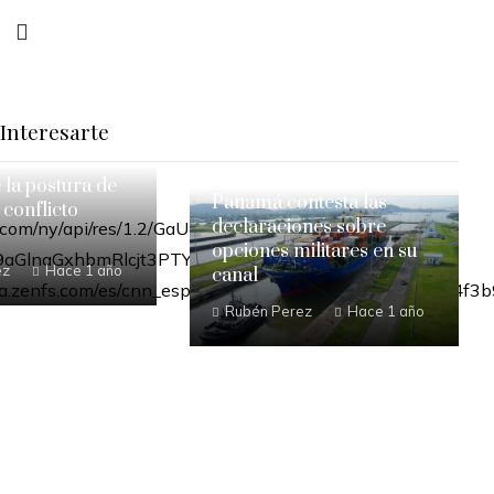
Interesarte
e la postura de
Panamá contesta las
 conflicto
declaraciones sobre
opciones militares en su
ez
Hace 1 año
canal
Rubén Perez
Hace 1 año