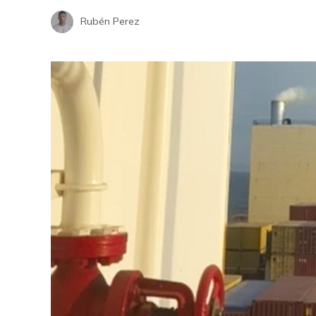
Rubén Perez
El impacto de los macronutrientes en
la salud y el rendimiento físico
Hace 2 semanas
my
Qué significa
cómo mantener
nutricional
Hace 2 semana