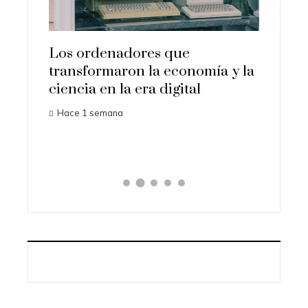
es más
Los ordenadores que
on la
transformaron la economía y la
La aus
ciencia en la era digital
Gramm
Hace 1 semana
seguid
Hace 1 