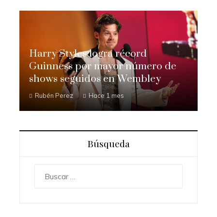
Harry Styles logra récord
Guinness por mayor número de
shows seguidos en Wembley
Rubén Perez
Hace 1 mes
Búsqueda
Buscar: