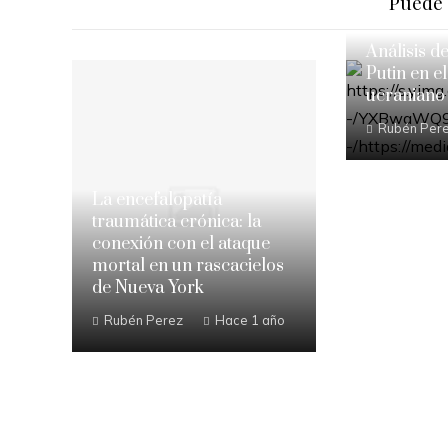
Puede 
Análisis d
Putin en el
ucraniano
Rubén Per
La encefalopatía
traumática crónica: la
conexión con el ataque
mortal en un rascacielos
de Nueva York
Rubén Perez
Hace 1 año