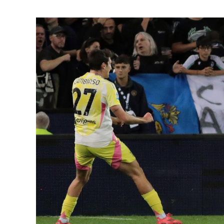
Las ecuaciones más influyentes en la
Los ordenado
historia de la ciencia y la tecnología
la economía y 
actual
digital
Hace 5 días
Hace 1 semana