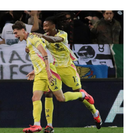
res que transformaron
la ciencia en la era
La ausencia de BTS en los Gra
2027 sorprende a seguidores y
expertos del k-pop
Hace 1 semana