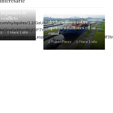
Interesarte
e la postura de
Panamá contesta las
 conflicto
declaraciones sobre
opciones militares en su
ez
Hace 1 año
canal
Rubén Perez
Hace 1 año