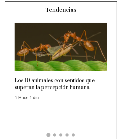
Tendencias
Los 10 animales con sentidos que
Las 15 misio
superan la percepción humana
importantes 
mmy
Hace 1 día
Hace 3 días