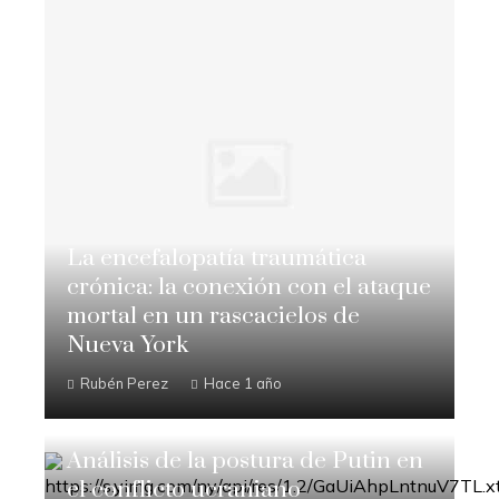
La encefalopatía traumática
crónica: la conexión con el ataque
mortal en un rascacielos de
Nueva York
Rubén Perez
Hace 1 año
Análisis de la postura de Putin en
el conflicto ucraniano