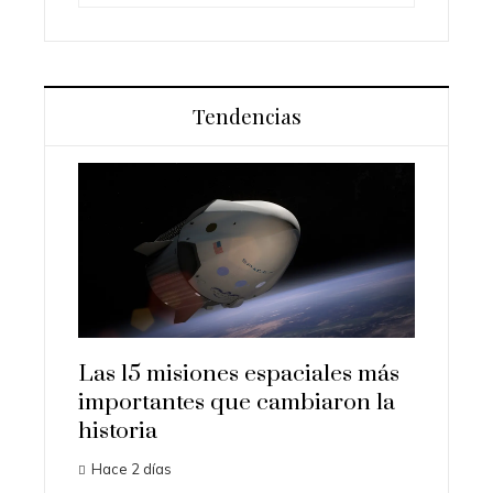
Tendencias
ciales más
Los ordenadores que
biaron la
transformaron la economía y la
La
ciencia en la era digital
Gr
Hace 7 días
se