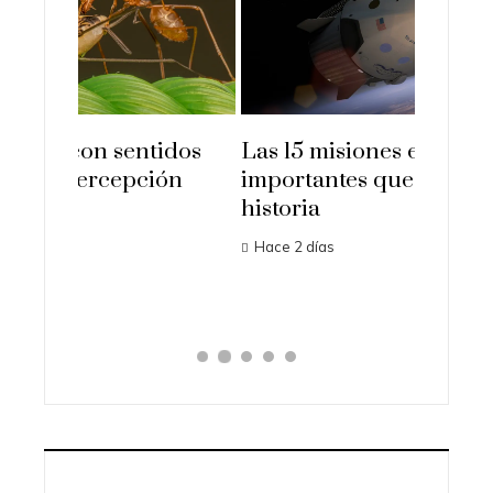
idos
Las 15 misiones espaciales más
Los or
ón
importantes que cambiaron la
transf
historia
ciencia
Hace 2 días
Hace 1 