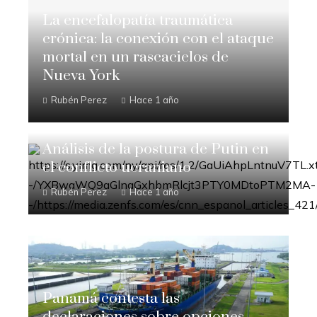
La encefalopatía traumática
crónica: la conexión con el ataque
mortal en un rascacielos de
Nueva York
Rubén Perez
Hace 1 año
Análisis de la postura de Putin en
el conflicto ucraniano
Rubén Perez
Hace 1 año
Panamá contesta las
declaraciones sobre opciones