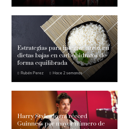
Estrategias para integrar arroz en
dietas bajas en carbohidratos de
forma equilibrada
Rubén Perez
Hace 2 semanas
Harry Styles logra récord
Guinness por mayor número de