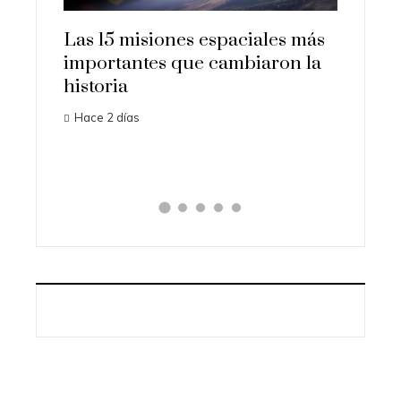
Las 15 misiones espaciales más
Los or
importantes que cambiaron la
transf
dable y
historia
ciencia
brio
Hace 2 días
Hace 1 