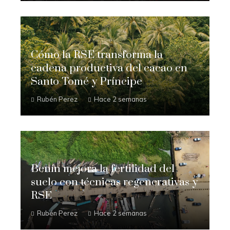
Cómo la RSE transforma la
cadena productiva del cacao en
Santo Tomé y Príncipe
Rubén Perez
Hace 2 semanas
Benín mejora la fertilidad del
suelo con técnicas regenerativas y
RSE
Rubén Perez
Hace 2 semanas