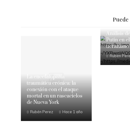
Puede 
Análisis d
Putin en el
ucraniano
Rubén Per
La encefalopatía
traumática crónica: la
conexión con el ataque
mortal en un rascacielos
de Nueva York
Rubén Perez
Hace 1 año