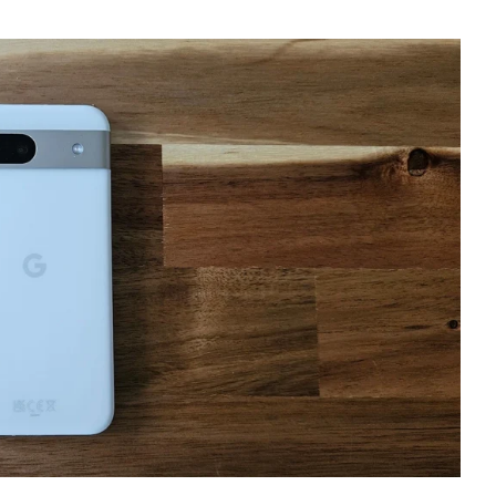
El impacto de los macronutrientes en
la salud y el rendimiento físico
Hace 2 semanas
Los 10 
supera
s Grammy
Hace 1
es y