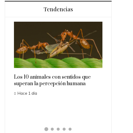
Tendencias
animales con sentidos que
Las 15 misiones espaciale
n la percepción humana
importantes que cambiaron
 día
Hace 3 días