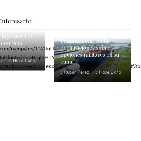
Interesarte
e la postura de
Panamá contesta las
 conflicto
declaraciones sobre
opciones militares en su
ez
Hace 1 año
canal
Rubén Perez
Hace 1 año