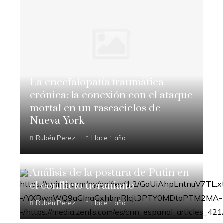
La encefalopatía traumática
crónica: la conexión con el ataque
mortal en un rascacielos de
Nueva York
Rubén Perez
Hace 1 año
Análisis de la postura de Putin en
el conflicto ucraniano
Rubén Perez
Hace 1 año