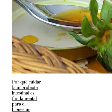
Por qué cuidar
la microbiota
intestinal es
fundamental
para el
bienestar