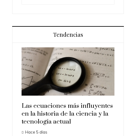
Tendencias
es más
Las ecuaciones más influyentes
Los or
on la
en la historia de la ciencia y la
transf
tecnología actual
ciencia
Hace 5 días
Hace 1 