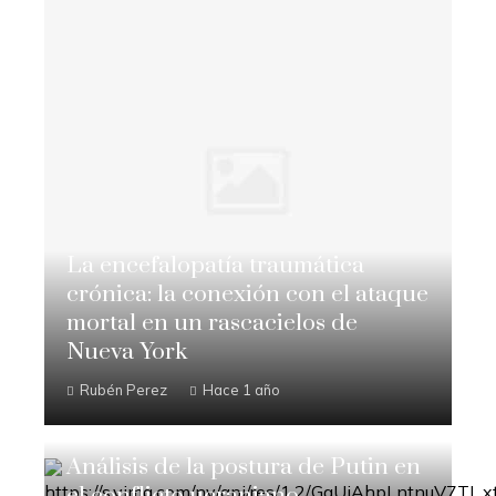
La encefalopatía traumática
crónica: la conexión con el ataque
mortal en un rascacielos de
Nueva York
Rubén Perez
Hace 1 año
Análisis de la postura de Putin en
el conflicto ucraniano