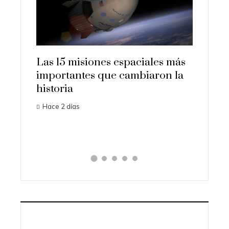
Las 15 misiones espaciales más
Los or
importantes que cambiaron la
transf
dable y
historia
ciencia
brio
Hace 2 días
Hace 7 d