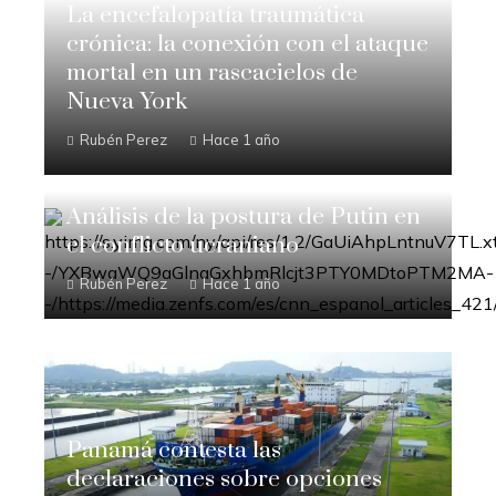
La encefalopatía traumática
crónica: la conexión con el ataque
mortal en un rascacielos de
Nueva York
Rubén Perez
Hace 1 año
Análisis de la postura de Putin en
el conflicto ucraniano
Rubén Perez
Hace 1 año
Panamá contesta las
declaraciones sobre opciones