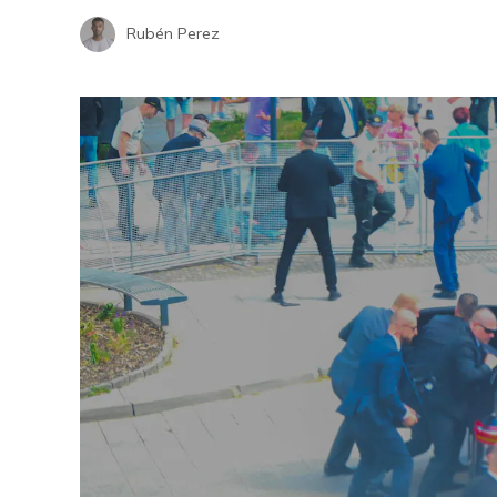
Rubén Perez
ones espaciales más
Las ecuaciones más influyente
 que cambiaron la historia
historia de la ciencia y la tecn
actual
Hace 6 días