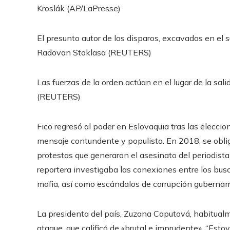
Kroslák (AP/LaPresse)
El presunto autor de los disparos, excavados en el s
Radovan Stoklasa (REUTERS)
Las fuerzas de la orden actúan en el lugar de la sal
(REUTERS)
Fico regresó al poder en Eslovaquia tras las elecc
mensaje contundente y populista. En 2018, se obligó
protestas que generaron el asesinato del periodista
reportera investigaba las conexiones entre los busca
mafia, así como escándalos de corrupción gubernam
La presidenta del país, Zuzana Caputová, habitua
ataque, que calificó de «brutal e imprudente». “Est