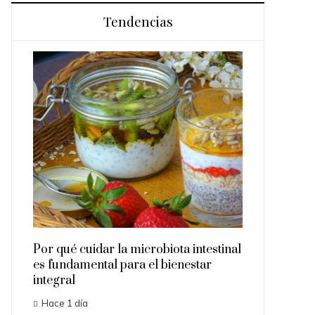
Tendencias
Los 10 animales con sentido
superan la percepción hum
Hace 2 días
idar la microbiota intestinal
ental para el bienestar
a