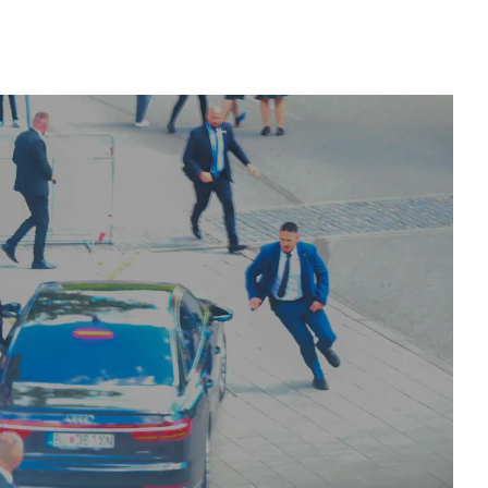
s en la
Los ordenadores que transformaron
ología
la economía y la ciencia en la era
digital
Hace 1 semana
Por qué cu
es fundam
integral
Hace 1 dí