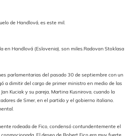
uelo de Handlová, es este mil.
ida en Handlová (Eslovenia), son miles.
Radovan Stoklasa
iones parlamentarias del pasado 30 de septiembre con un
 a dimitir del cargo de primer ministro en medio de las
 Jan Kuciak y su pareja, Martina Kusnirova, cuando la
dores de Smer, en el partido y el gobierno italiano.
ental.
lmente rodeada de Fico, condensó contundentemente el
oy conmocionada. El deseo de Robert Fico era muy fuerte