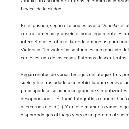
Cintula, un escritor de 71 años, miembro de la Asoci
Levice, de la ciudad.
En el pasado, según el diario eslovaco
Dennikn
, el
centro comercial y poseía el arma legalmente. El 
internet que estaba reclutando empresas para finan
Violencia. “La violencia solitaria es una reacción 
con el estado de las cosas. Estamos descontentos, p
Según relatos de varios testigos del ataque, tras pre
suelo y fue trasladado a un vehículo para ser evacua
preocupado al saludar a un grupo de simpatizantes
desapariciones. “Él tomó fotografías cuando chocó 
acercarnos a ella (…). Y en ese momento vimos alg
disparando gas al fuego y arrojó un petardo al suelo”