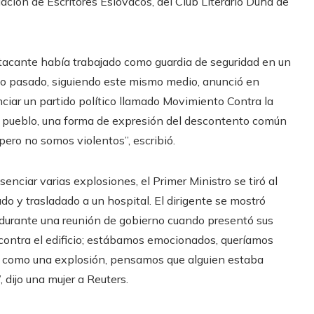
ación de Escritores Eslovacos, del Club Literario Dúha de
 atacante había trabajado como guardia de seguridad en un
año pasado, siguiendo este mismo medio, anunció en
ciar un partido político llamado Movimiento Contra la
del pueblo, una forma de expresión del descontento común
ero no somos violentos”, escribió.
senciar varias explosiones, el Primer Ministro se tiró al
do y trasladado a un hospital. El dirigente se mostró
 durante una reunión de gobierno cuando presentó sus
contra el edificio; estábamos emocionados, queríamos
o como una explosión, pensamos que alguien estaba
, dijo una mujer a Reuters.