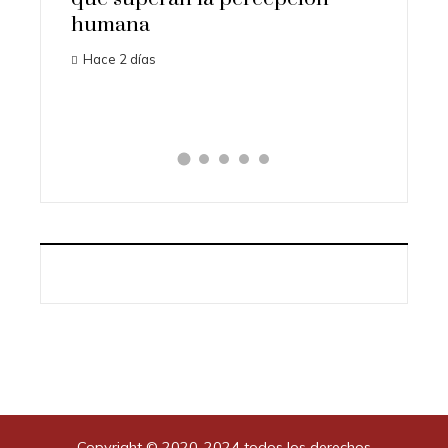
os
humana
histori
 a
Hace 2 días
Hace 3 d
l k-pop
Copyright © 2020-2024 todos los derechos