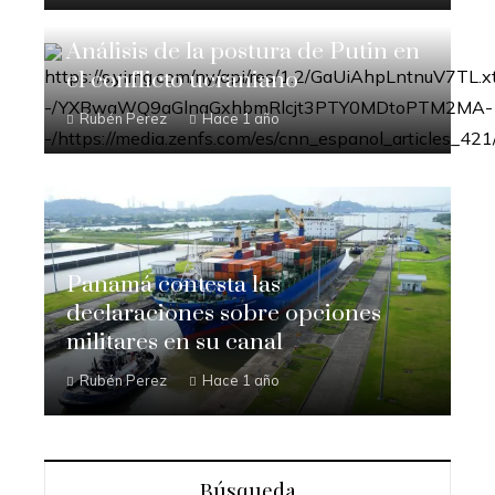
Análisis de la postura de Putin en
el conflicto ucraniano
Rubén Perez
Hace 1 año
Panamá contesta las
declaraciones sobre opciones
militares en su canal
Rubén Perez
Hace 1 año
Búsqueda