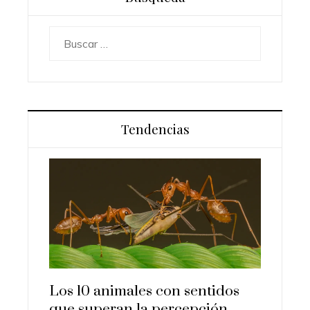
Buscar:
Tendencias
Los 10 animales con sentidos
Las 15
que superan la percepción
import