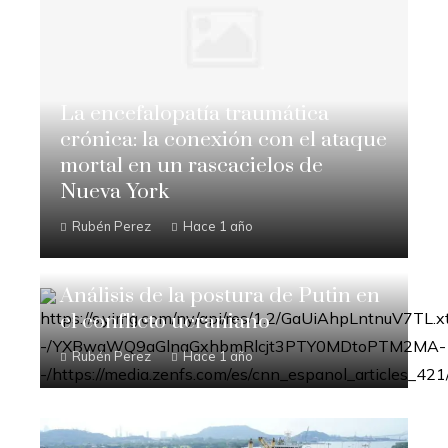
La encefalopatía traumática
crónica: la conexión con el ataque
mortal en un rascacielos de
Nueva York
Rubén Perez
Hace 1 año
Análisis de la postura de Putin en
el conflicto ucraniano
Rubén Perez
Hace 1 año