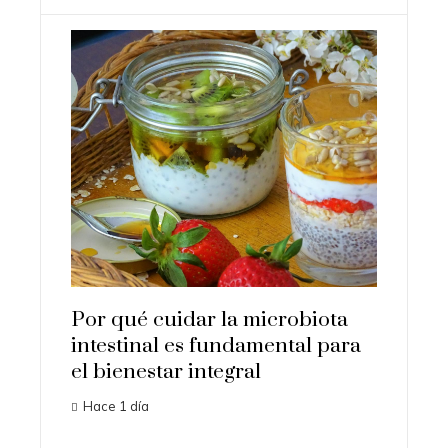
Los 10 animales c
que superan la p
humana
Hace 2 días
 qué cuidar la microbiota
estinal es fundamental para
ienestar integral
e 1 día