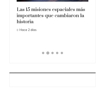
idos
Las 15 misiones espaciales más
Los or
ón
importantes que cambiaron la
transf
historia
ciencia
Hace 2 días
Hace 1 