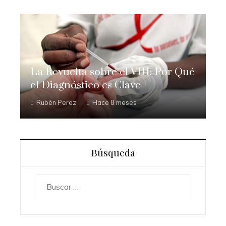
La Revuelta sobre el VIH: Por Qué
el Diagnóstico es Clave
Rubén Perez
Hace 8 meses
Búsqueda
Buscar: