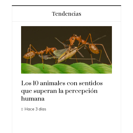
Tendencias
Los 10 animales con sentidos
Los 10
que superan la percepción
ampliar
humana
univer
Hace 3 días
Hace 4 d
iota
l para