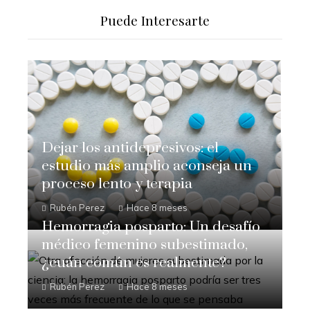
Puede Interesarte
Dejar los antidepresivos: el
estudio más amplio aconseja un
proceso lento y terapia
Rubén Perez
Hace 8 meses
Hemorragia posparto: Un desafío
médico femenino subestimado,
¿cuán común es realmente?
Rubén Perez
Hace 8 meses